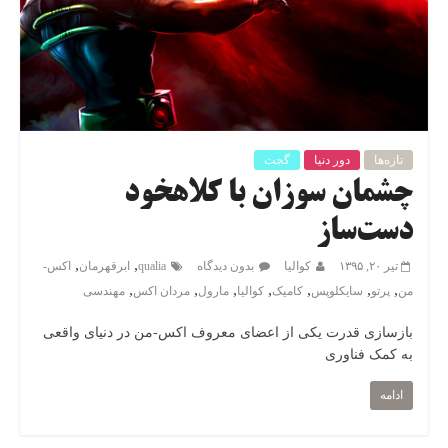
تازه‌ها
دور دنیا
گجت
چشمان سوزان با کلاهخود
دست‌ساز
,
,
تیر ۲۰, ۱۳۹۵
کوالیا
بدون دیدگاه
qualia
ابرقهرمان
اکس-
,
,
,
,
,
,
,
من
پرتو
سایکلوپس
کامیک
کوالیا
مارول
مردان اکس
مهندسی
بازسازی قدرت یکی از اعضای معروف اکس-من در دنیای واقعی
به کمک فناوری‌
ادامه