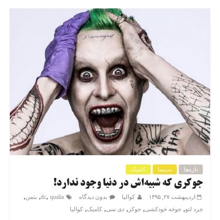
تازه‌ها
سینما
کامیک
جوکری که شبیه‌اش در دنیا وجود ندارد!
,
,
,
اردیبهشت ۲۷, ۱۳۹۵
کوالیا
بدون دیدگاه
qualia
dc
بتمن
,
,
,
,
,
جرد لتو
جوخه خودکشی
جوکر
دی سی
کامیک
کوالیا