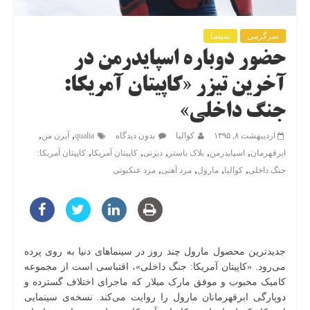
سرگرمی
سینما
حضور دوباره اسپایدرمن در
آخرین تیزر «کاپیتان آمریکا:
جنگ داخلی»
,
,
اردیبهشت ۸, ۱۳۹۵
کوالیا
بدون دیدگاه
qualia
آیرن من
,
,
,
,
,
ابرقهرمان
اسپایدرمن
بلاک باستر
دیزنی
کاپیتان آمریکا
کاپیتان آمریکا:
,
,
,
,
جنگ داخلی
کوالیا
مارول
مرد آهنی
مرد عنکبوتی
جدیدترین محصول مارول چند روز در سینماهای دنیا به روی پرده
می‌رود. «کاپیتان آمریکا: جنگ داخلی»، اقتباسی است از مجموعه
کامیک محبوب و موفق مارک میلار که ماجرای اختلاف گسترده و
دوپارگی ابرقهرمانان مارول را روایت می‌کند. نسخه‌ی سینمایی